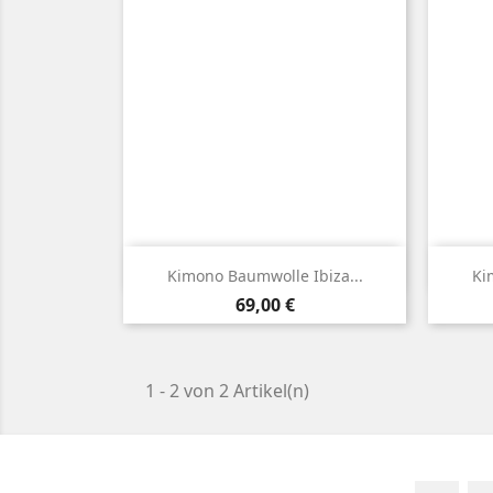

Vorschau
Kimono Baumwolle Ibiza...
Ki
Preis
69,00 €
1 - 2 von 2 Artikel(n)
Fac