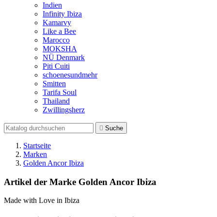
Indien
Infinity Ibiza
Kamarvy
Like a Bee
Marocco
MOKSHA
NÜ Denmark
Piti Cuiti
schoenesundmehr
Smitten
Tarifa Soul
Thailand
Zwillingsherz

Suche
Startseite
Marken
Golden Ancor Ibiza
Artikel der Marke Golden Ancor Ibiza
Made with Love in Ibiza