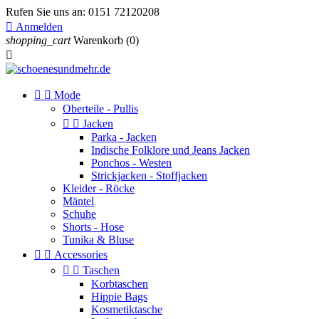
Rufen Sie uns an:
0151 72120208

Anmelden
shopping_cart
Warenkorb
(0)



Mode
Oberteile - Pullis


Jacken
Parka - Jacken
Indische Folklore und Jeans Jacken
Ponchos - Westen
Strickjacken - Stoffjacken
Kleider - Röcke
Mäntel
Schuhe
Shorts - Hose
Tunika & Bluse


Accessories


Taschen
Korbtaschen
Hippie Bags
Kosmetiktasche