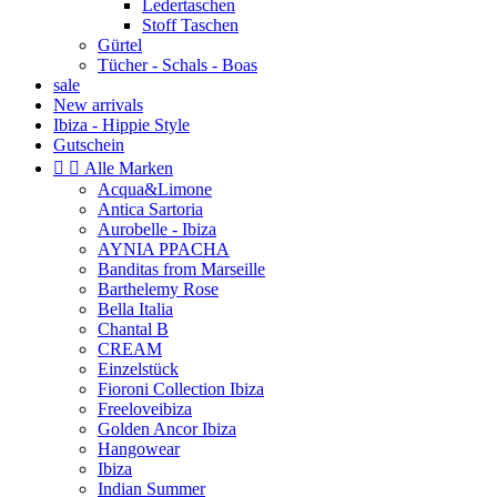
Ledertaschen
Stoff Taschen
Gürtel
Tücher - Schals - Boas
sale
New arrivals
Ibiza - Hippie Style
Gutschein


Alle Marken
Acqua&Limone
Antica Sartoria
Aurobelle - Ibiza
AYNIA PPACHA
Banditas from Marseille
Barthelemy Rose
Bella Italia
Chantal B
CREAM
Einzelstück
Fioroni Collection Ibiza
Freeloveibiza
Golden Ancor Ibiza
Hangowear
Ibiza
Indian Summer