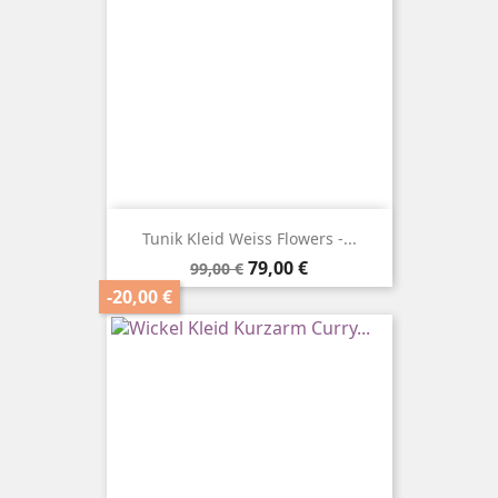
Tunik Kleid Weiss Flowers -...
Verkaufspreis
Preis
79,00 €
99,00 €
-20,00 €