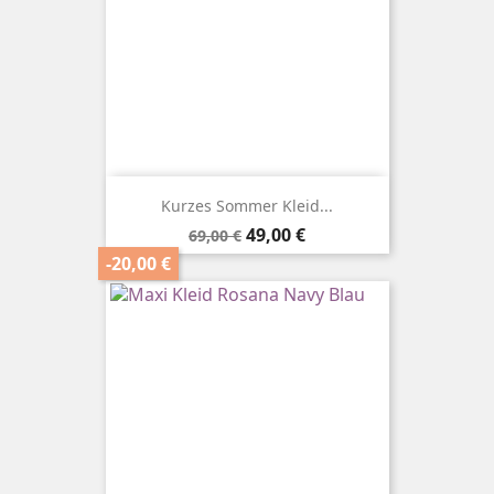
Kurzes Sommer Kleid...
Verkaufspreis
Preis
49,00 €
69,00 €
-20,00 €