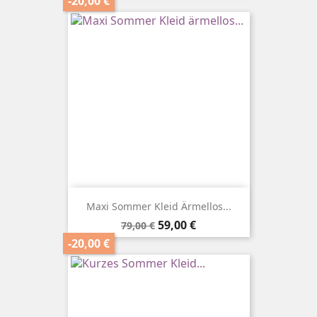
-20,00 €
Maxi Sommer Kleid Ärmellos...
Verkaufspreis
Preis
59,00 €
79,00 €
-20,00 €