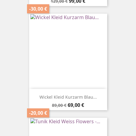
Verkaufspreis
Preis
99,00 €
129,00 €
-30,00 €
Wickel Kleid Kurzarm Blau...
Verkaufspreis
Preis
69,00 €
89,00 €
-20,00 €