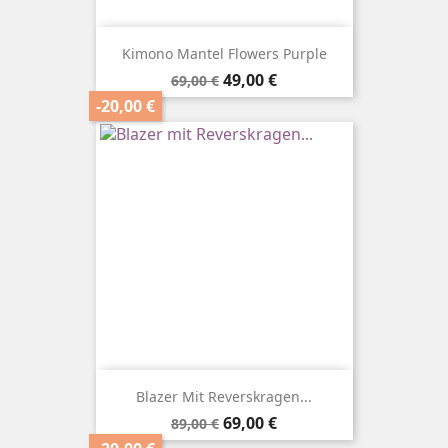
Kimono Mantel Flowers Purple
Verkaufspreis
Preis
49,00 €
69,00 €
-20,00 €
Blazer Mit Reverskragen...
Verkaufspreis
Preis
69,00 €
89,00 €