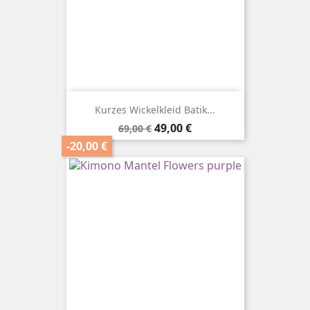
Kurzes Wickelkleid Batik...
Verkaufspreis
Preis
49,00 €
69,00 €
-20,00 €